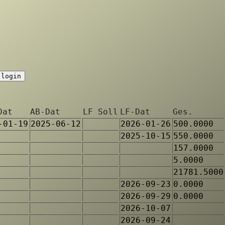
login
Dat
AB-Dat
LF Soll
LF-Dat
Ges.
-01-19
2025-06-12
2026-01-26
500.0000
2025-10-15
550.0000
157.0000
5.0000
21781.5000
2026-09-23
0.0000
2026-09-29
0.0000
2026-10-07
2026-09-24